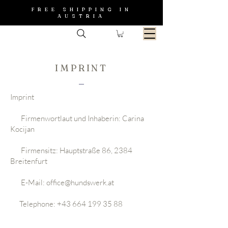
FREE SHIPPING IN
AUSTRIA
IMPRINT
Imprint
Firmenwortlaut und Inhaberin: Carina
Kocijan
Firmensitz: Hauptstraße 86, 2384
Breitenfurt
E-Mail:
office@hundswerk.at
Telephone:
+43 664 199 35 88