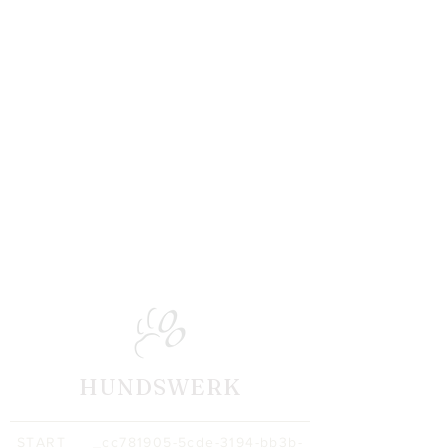
HUNDSWERK
START _cc781905-5cde-3194-bb3b-