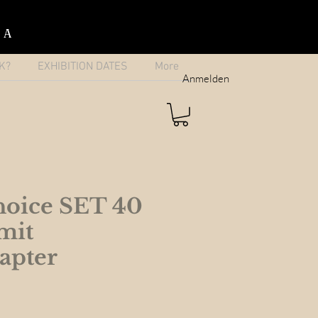
IA
K?
EXHIBITION DATES
More
Anmelden
oice SET 40
mit
apter