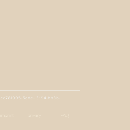
81905-5cde- 3194-bb3b-
imprint
privacy
FAQ