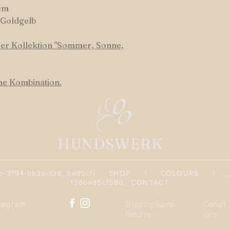
cm
 Goldgelb
er Kollektion "Sommer, Sonne,
ene Kombination.
HUNDSWERK
3194-bb3b-136_bad5cf
|
SHOP
|
COLOURS
| _cc7
136bad5cf58d_
CONTACT
Shipping &amp;
Condit
tagram
Returns
ions