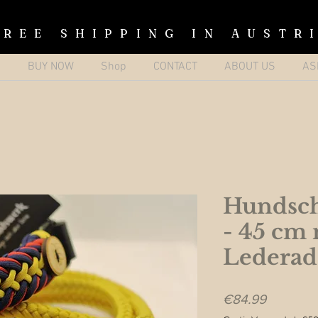
FREE SHIPPING IN AUSTR
p
BUY NOW
Shop
CONTACT
ABOUT US
AS
Hundsch
- 45 cm 
Lederad
Price
€84.99