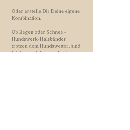
Oder erstelle Dir Deine eigene
Kombination.
Ob Regen oder Schnee -
Hundswerk-Halsbänder
trotzen dem Hundswetter, sind
leicht zu reinigen und robust.
HUNDSWERK
START _cc781905-5cde-3194-bb3b-
136_bad5cf
|
SHOP
|
COLOURS
| _cc781905-5cde- 3194-bb3b-