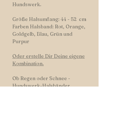
Hundswerk.
Größe Halsumfang: 44 - 52 cm
Farben Halsband: Rot, Orange,
Goldgelb, Blau, Grün und
Purpur
Oder erstelle Dir Deine eigene
Kombination.
Ob Regen oder Schnee -
Hundswerk-Halsbänder
trotzen dem Hundswetter, sind
leicht zu reinigen und robust.