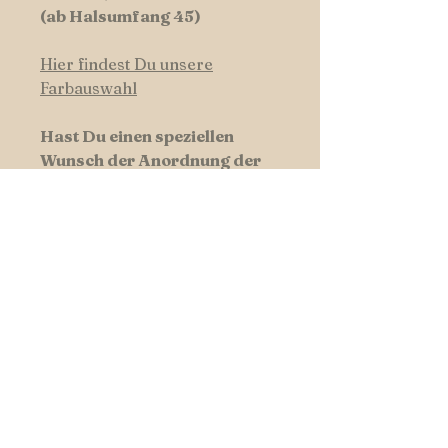
(ab Halsumfang 45)
Hier findest Du unsere
Farbauswahl
Hast Du einen speziellen
Wunsch der Anordnung der
Farbkombination - lass es uns
wissen und schreibe diese in
die Kommentarfunktion bei.
Hundswerk-Tipp:
Manchmal ist weniger mehr -
Wollen Sie Ihrem Liebling ein
edles, elegantes Design verleihen,
eignen sich auch Kombinationen
aus nur zwei Farben sehr gut!