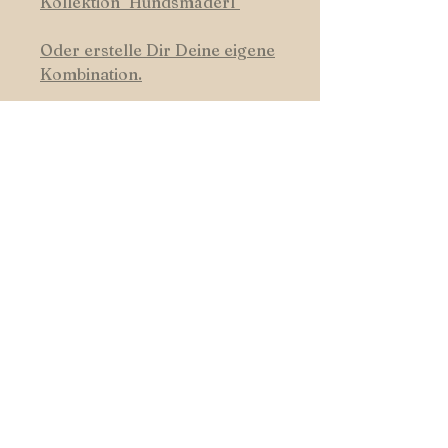
Kollektion "Hundsmäderl"
Oder erstelle Dir Deine eigene
Kombination.
HUNDSWERK
START _cc781905-5cde-3194-bb3b-
136_bad5cf
|
SHOP
|
COLOURS
| _cc781905-5cde- 3194-bb3b-
136bad5cf58d_
CONTACT
Follow us on Facebook and
Instagram