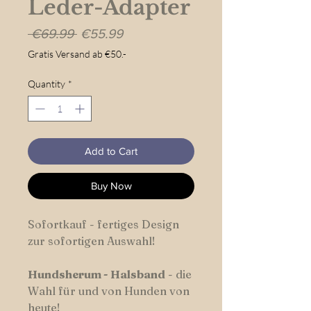
Leder-Adapter
Regular
Sale
 €69.99 
€55.99
Price
Price
Gratis Versand ab €50.-
Quantity
*
Add to Cart
Buy Now
Sofortkauf - fertiges Design
zur sofortigen Auswahl!
Hundsherum
-
Halsband
- die
Wahl für und von Hunden von
heute!