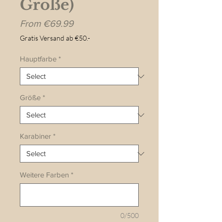
Größe)
Sale
From
€69.99
Price
Gratis Versand ab €50.-
Hauptfarbe
*
Größe
*
Karabiner
*
Weitere Farben
*
0/500