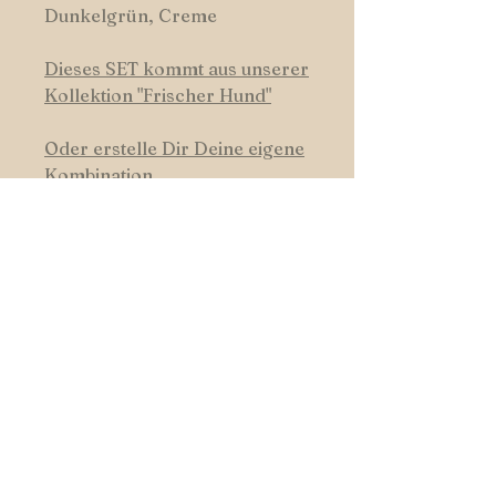
Dunkelgrün, Creme
Dieses SET kommt aus unserer
Kollektion "Frischer Hund"
Oder erstelle Dir Deine eigene
Kombination.
HUNDSWERK
START _cc781905-5cde-3194-bb3b-
136_bad5cf
|
SHOP
|
COLOURS
| _cc781905-5cde- 3194-bb3b-
136bad5cf58d_
CONTACT