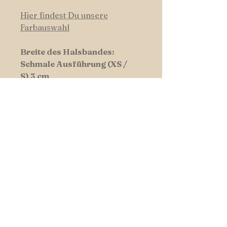
Hier findest Du unsere
Farbauswahl
Breite des Halsbandes:
Schmale Ausführung (XS /
S) 3 cm
Breite Ausführung (M / L /
XL) 5 cm
Dicke: 0,8 cm
Hast Du einen speziellen
Wunsch der Anordnung der
Farbkombination - lass es uns
wissen und schreibe diese in
die Kommentarfunktion.
Hundswerk-Tipp:Manchmal ist
weniger mehr - Wollen Sie Ihrem