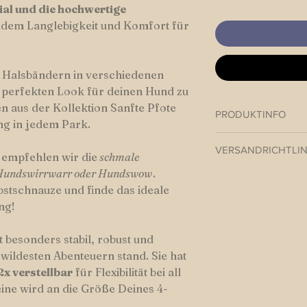
ial und die hochwertige
udem Langlebigkeit und Komfort für
n Halsbändern in verschiedenen
 perfekten Look für deinen Hund zu
n aus der Kollektion Sanfte Pfote
PRODUKTINFO
ng in jedem Park.
Paracord Halsband v
VERSANDRICHTLIN
r
empfehlen wir die
schmale
 Hundswirrwarr oder Hundswow
.
Hundswerk versendet
bstschnauze und finde das ideale
Beiners in der Regel
ng!
Versandkosten inner
Versandkosten EU-A
t besonders stabil, robust und
 wildesten Abenteuern stand. Sie hat
2x verstellbar
für Flexibilität bei all
ine wird an die Größe Deines 4-