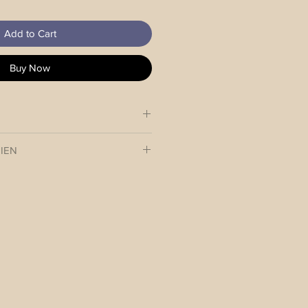
Add to Cart
Buy Now
erstellbar mit Echtlederadapter
IEN
 das neue Outfit Deines 4-
 innerhalb 3-4 Werktagen an Dich.
halb Österreich: EUR 7.-
usland: EUR 12.-