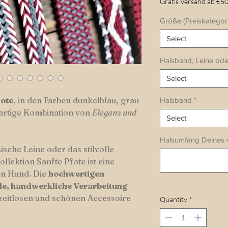
Gratis Versand ab €50
Größe (Preiskategor
Select
Halsband, Leine ode
Select
fote
, in den Farben dunkelblau, grau
Halsband
*
gartige Kombination von
Eleganz und
Select
Halsumfang Deines 
ische Leine oder das stilvolle
llektion Sanfte Pfote ist eine
en Hund. Die
hochwertigen
lle, handwerkliche Verarbeitung
zeitlosen und schönen Accessoire
Quantity
*