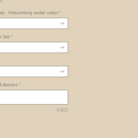
.-
ie) - Halsumfang weiter unten
*
r Set
*
4-Beiners
*
0/500