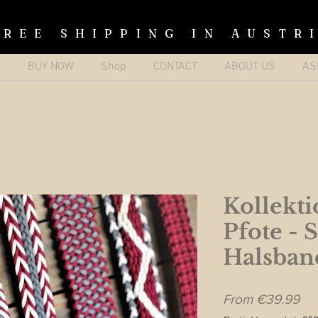
FREE SHIPPING IN AUSTR
p
BUY NOW
Shop
CONTACT
ABOUT US
AS
Kollekti
Pfote - 
Halsban
Sal
From
€39.99
Pri