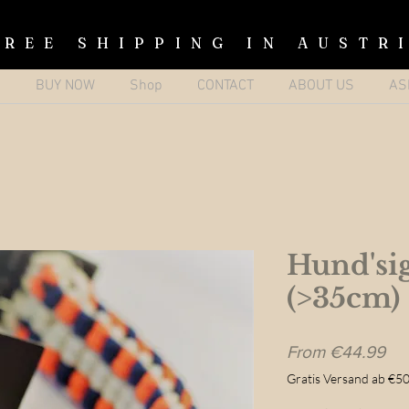
FREE SHIPPING IN AUSTR
p
BUY NOW
Shop
CONTACT
ABOUT US
AS
Hund'si
(>35cm)
Sal
From
€44.99
Pri
Gratis Versand ab €50