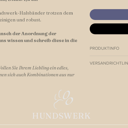
ndswerk-Halsbänder trotzen dem
einigen und robust.
Wunsch der Anordnung der
uns wissen und schreib diese in die
PRODUKTINFO
Paracord Halsband v
VERSANDRICHTLIN
llen Sie Ihrem Liebling ein edles,
Hundswerk versendet
gnen sich auch Kombinationen aus nur
Beiners in der Regel
Versandkosten inner
Versandkosten EU-A
HUNDSWERK