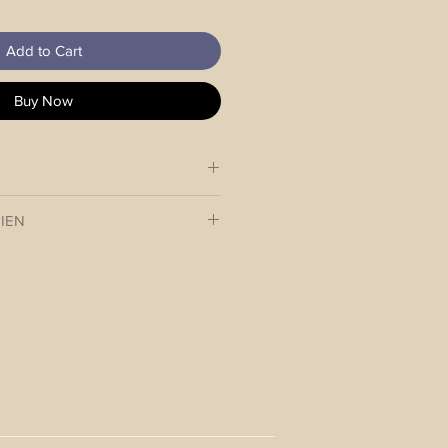
Add to Cart
Buy Now
erstellbar mit Echtlederadapter
IEN
 das neue Outfit Deines 4-
 innerhalb 3-4 Werktagen an Dich.
halb Österreich: EUR 7.-
usland: EUR 12.-