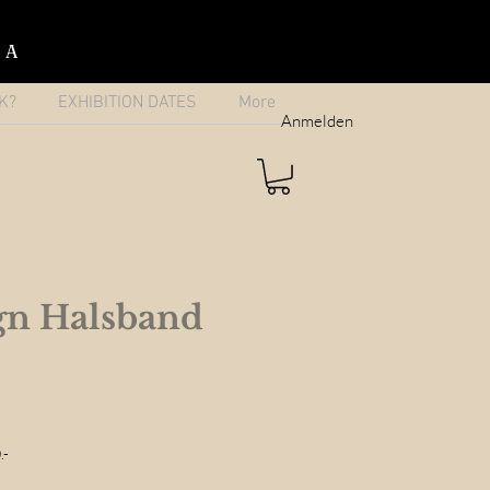
IA
K?
EXHIBITION DATES
More
Anmelden
gn Halsband
e
ce
.-