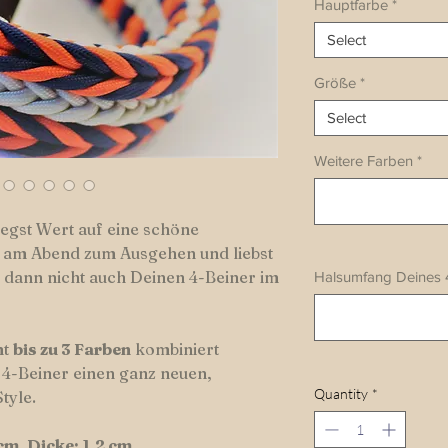
Hauptfarbe
*
Select
Größe
*
Select
Weitere Farben
*
legst Wert auf eine schöne
t am Abend zum Ausgehen und liebst
dann nicht auch Deinen 4-Beiner im
Halsumfang Deines 
mt
bis zu 3 Farben
kombiniert
4-Beiner einen ganz neuen,
Quantity
*
tyle.
cm, Dicke: 1,2 cm