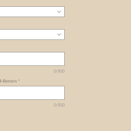
0/500
4-Beiners
*
0/500