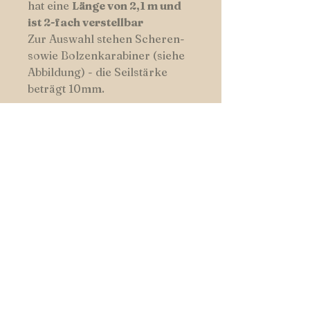
hat eine
Länge von 2,1 m und
ist 2-fach verstellbar
Zur Auswahl stehen Scheren-
sowie Bolzenkarabiner (siehe
Abbildung) - die Seilstärke
beträgt 10mm.
Die Halsbänder werden mit
Zugstop-Verschluss geliefert
und maßgefertigt auf Deinen
4-Beiner.
Hier findest Du unsere
Farbauswahl.