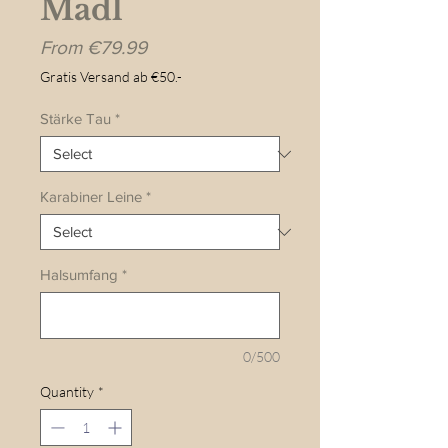
Mädl
Sale
From
€79.99
Price
Gratis Versand ab €50.-
Stärke Tau
*
Karabiner Leine
*
Halsumfang
*
0/500
Quantity
*