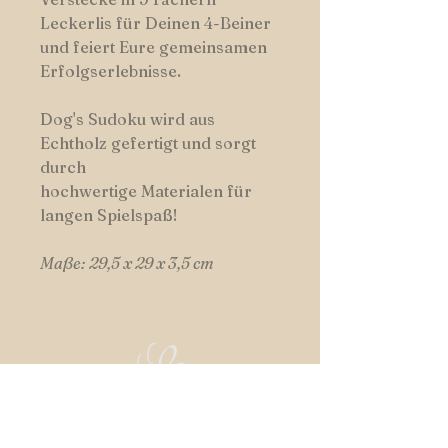
Leckerlis für Deinen 4-Beiner
und feiert Eure gemeinsamen
Erfolgserlebnisse.
Dog's Sudoku wird aus
Echtholz gefertigt und sorgt
durch
hochwertige Materialen für
langen Spielspaß!
Maße: 29,5 x 29 x 3,5 cm
HUNDSWERK