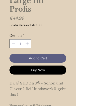
Large für
Profis
Price
€44.99
Gratis Versand ab €50.-
Quantity
*
Add to Cart
Buy Now
DOG' SUDOKU® - Schön und
Clever ? Bei Hundswerk® geht
das !
Verstecke in 9 Fächern