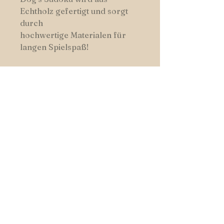
Echtholz gefertigt und sorgt
durch
hochwertige Materialen für
langen Spielspaß!
HUNDSWERK
START _cc781905-5cde-3194-bb3b-
136_bad5cf
|
SHOP
|
COLOURS
| _cc781905-5cde- 3194-bb3b-
136bad5cf58d_
CONTACT
Follow us on Facebook and