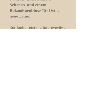
Scheren- und einem
Bolzenkarabiner
für Deine
neue Leine.
Entdecke jetzt die hochwertige
Hundswerk-Hundeleine und
genieße entspannte
Spaziergänge mit Deinem
treuen Begleiter.
Weil Dein Hund besonders ist
..
HUNDSWERK