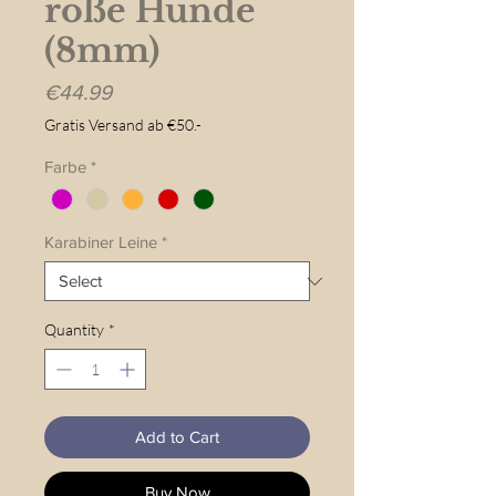
roße Hunde
(8mm)
Price
€44.99
Gratis Versand ab €50.-
Farbe
*
Karabiner Leine
*
Quantity
*
Add to Cart
Buy Now