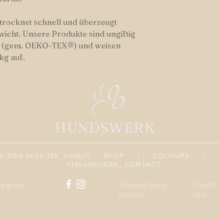
 trocknet schnell und überzeugt
wicht. Unsere Produkte sind ungiftig
er (gem. OEKO-TEX®) und weisen
kg auf.
HUNDSWERK
3194-bb3b-136_bad5cf
|
SHOP
|
COLOURS
| _cc7
136bad5cf58d_
CONTACT
Shipping &amp;
Condit
tagram
Returns
ions