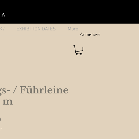
IA
K?
EXHIBITION DATES
More
Anmelden
s- / Führleine
0 m
Sale
9
Price
.-