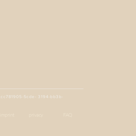
81905-5cde- 3194-bb3b-
imprint
privacy
FAQ