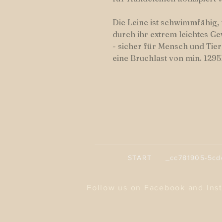
Die Leine ist schwimmfähig,
durch ihr extrem leichtes Ge
- sicher für Mensch und Ti
eine Bruchlast von min. 1295
START _cc781905-5cde-
Follow us on Facebook and Ins