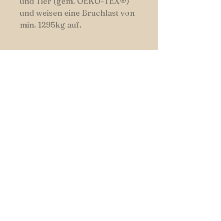
und Tier (gem. OEKO-TEX®)
und weisen eine Bruchlast von
min. 1295kg auf.
HUNDSWERK
START _cc781905-5cde-3194-bb3b-
136_bad5cf
|
SHOP
|
COLOURS
| _cc781905-5cde- 3194-bb3b-
136bad5cf58d_
CONTACT
Follow us on Facebook and
Instagram