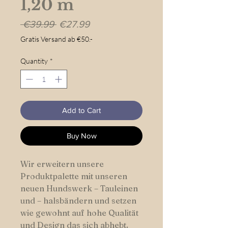
1,20 m
Regular
Sale
 €39.99 
€27.99
Price
Price
Gratis Versand ab €50.-
Quantity
*
Add to Cart
Buy Now
Wir erweitern unsere
Produktpalette mit unseren
neuen Hundswerk – Tauleinen
und – halsbändern und setzen
wie gewohnt auf hohe Qualität
und Design das sich abhebt.