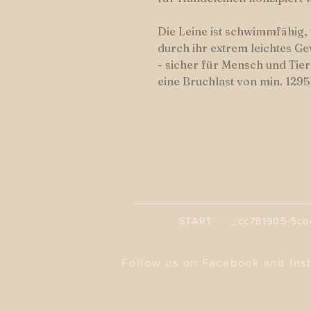
Die Leine ist schwimmfähig,
durch ihr extrem leichtes Ge
- sicher für Mensch und Ti
eine Bruchlast von min. 1295
START _cc781905-5cde-
Follow us on Facebook and Ins