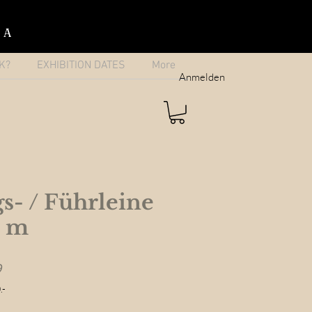
IA
K?
EXHIBITION DATES
More
Anmelden
s- / Führleine
0 m
Sale
9
Price
.-