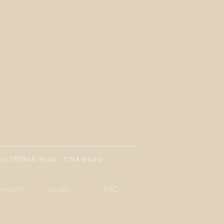
81905-5cde- 3194-bb3b-
imprint
privacy
FAQ