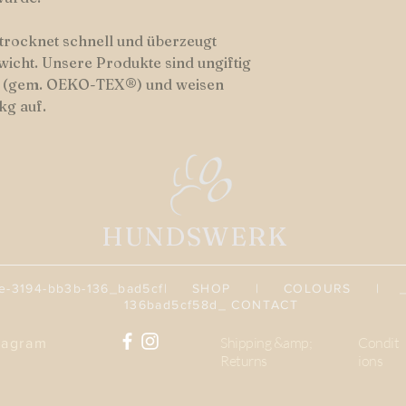
 trocknet schnell und überzeugt
wicht. Unsere Produkte sind ungiftig
er (gem. OEKO-TEX®) und weisen
kg auf.
HUNDSWERK
3194-bb3b-136_bad5cf
|
SHOP
|
COLOURS
| _cc7
136bad5cf58d_
CONTACT
Shipping &amp;
Condit
tagram
Returns
ions