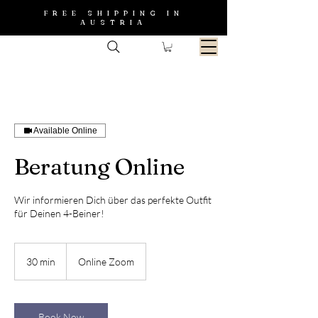
FREE SHIPPING IN
AUSTRIA
Available Online
Beratung Online
Wir informieren Dich über das perfekte Outfit
für Deinen 4-Beiner!
30 min
3
Online Zoom
0
m
i
n
Book Now