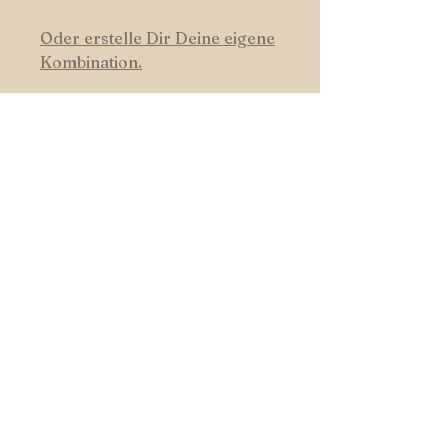
Oder erstelle Dir Deine eigene
Kombination.
HUNDSWERK
START _cc781905-5cde-3194-bb3b-
136_bad5cf
|
SHOP
|
COLOURS
| _cc781905-5cde- 3194-bb3b-
136bad5cf58d_
CONTACT
Follow us on Facebook and
Instagram