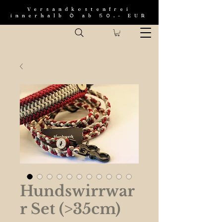
Versandkostenfrei
innerhalb Ö ab 50.- EUR
Hundswirrwar
r Set (>35cm)