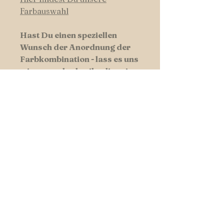
Farbauswahl
Hast Du einen speziellen
Wunsch der Anordnung der
Farbkombination - lass es uns
wissen und schreibe diese in
die Kommentarfunktion.
Hundswerk-Tipp:Manchmal ist
weniger mehr - Wollen Sie Ihrem
Liebling ein edles, elegantes
Design verleihen, eignen sich
auch Kombinationen aus nur zwei
Farben sehr gut!
PRODUKTINFO