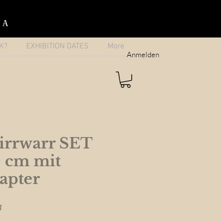
IA
K?
EXHIBITION DATES
More
Anmelden
rrwarr SET
0 cm mit
apter
Sale
4
Price