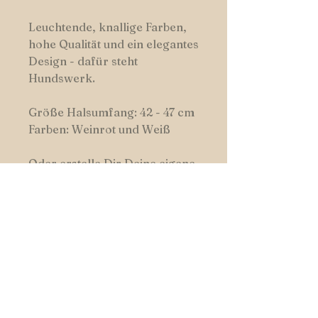
Leuchtende, knallige Farben,
hohe Qualität und ein elegantes
Design - dafür steht
Hundswerk.
Größe Halsumfang: 42 - 47 cm
Farben: Weinrot und Weiß
Oder erstelle Dir Deine eigene
Kombination.
HUNDSWERK