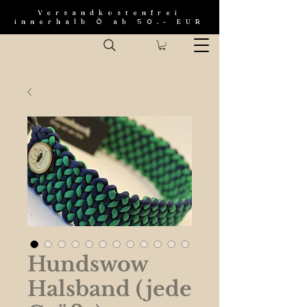
Versandkostenfrei
innerhalb Ö ab 50.- EUR
Hundswow
Halsband (jede