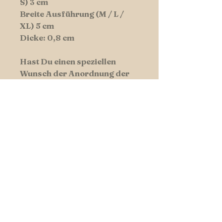
S) 3 cm
Breite Ausführung (M / L /
XL) 5 cm
Dicke: 0,8 cm
Hast Du einen speziellen
Wunsch der Anordnung der
Farbkombination - lass es uns
wissen und schreibe diese in
die Kommentarfunktion.
Hundswerk-Tipp:Manchmal ist
weniger mehr - Wollen Sie Ihrem
Liebling ein edles, elegantes
Design verleihen, eignen sich
auch Kombinationen aus nur zwei
Farben sehr gut!