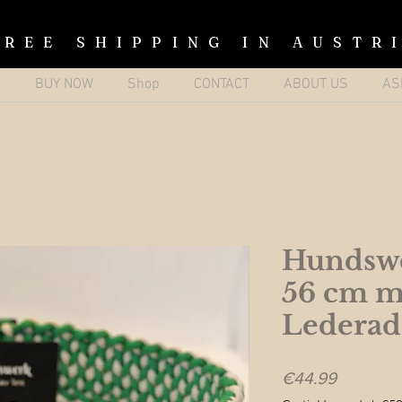
FREE SHIPPING IN AUSTR
p
BUY NOW
Shop
CONTACT
ABOUT US
AS
Hundswo
56 cm m
Lederad
Price
€44.99