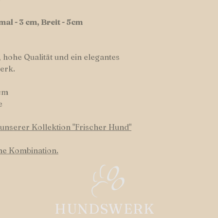
al - 3 cm, Breit - 5cm
 hohe Qualität und ein elegantes
erk.
cm
e
nserer Kollektion "Frischer Hund"
ene Kombination.
HUNDSWERK