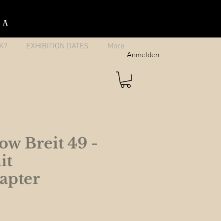
IA
K?
EXHIBITION DATES
More
Anmelden
w Breit 49 -
it
apter