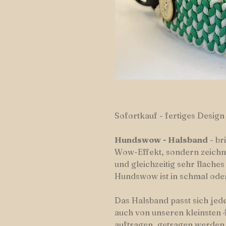
Sofortkauf - fertiges Design
Hundswow
-
Halsband
- br
Wow-Effekt, sondern zeichne
und gleichzeitig sehr flache
Hundswow ist in schmal oder
Das Halsband passt sich je
auch von unseren kleinsten 4
auftragen, getragen werden