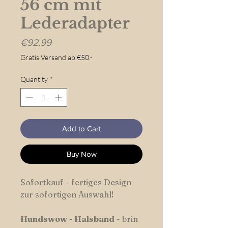
56 cm mit
Lederadapter
Price
€92.99
Gratis Versand ab €50.-
Quantity
*
Add to Cart
Buy Now
Sofortkauf - fertiges Design
zur sofortigen Auswahl!
Hundswow
-
Halsband
- brin