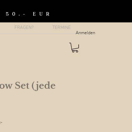
b 50.- EUR
FRAGEN?
TERMINE
Anmelden
w Set (jede
.-