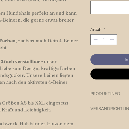
dem Hundehals perfekt an und kann
-Beinern, die gerne etwas breiter
.
Anzahl
*
 Farben
, zaubert auch Dein 4-Beiner
cht.
In
 2fach verstellbar -
unser
Liebe zum Design, kräftige Farben
Hundsgucker. Unsere Leinen liegen
en auch den aktivsten 4-Beiner
PRODUKTINFO
n Größen XS bis XXL eingesetzt
Paracord Halsband v
VERSANDRICHTLIN
Kraft und Leichtigkeit.
Hundswerk versendet
ndswerk-Halsbänder trotzen dem
Beiners in der Regel