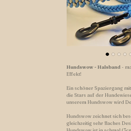
Hundswow
-
Halsband
- ma
Effekt!
Ein schöner Spaziergang mit
die Stars auf der Hundewiese 
unserem Hundswow wird De
Hundswow zeichnet sich beso
gleichzeitig sehr flaches De
Hundswow ist in schmal (3cm