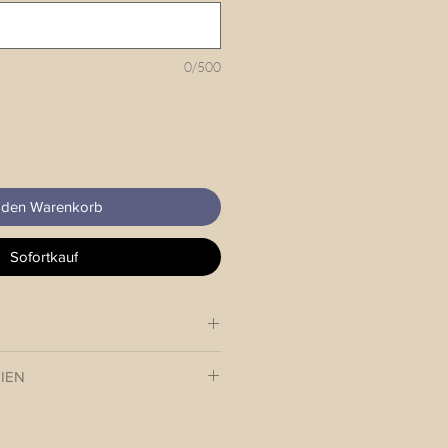
0/500
 den Warenkorb
Sofortkauf
erstellbar mit Echtlederadapter
IEN
 das neue Outfit Deines 4-
 innerhalb 3-4 Werktagen an Dich.