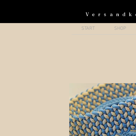
Versandk
START
SHOP