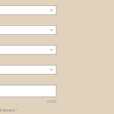
0/500
4-Beiners
*