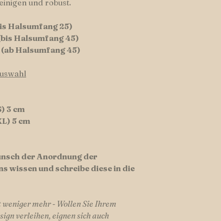
einigen und robust.
Versandkosten inner
Versandkosten EU-A
bis Halsumfang 25)
(bis Halsumfang 45)
n (ab Halsumfang 45)
auswahl
) 3 cm
XL) 5 cm
Wunsch der Anordnung der
ns wissen und schreibe diese in die
weniger mehr - Wollen Sie Ihrem
sign verleihen, eignen sich auch