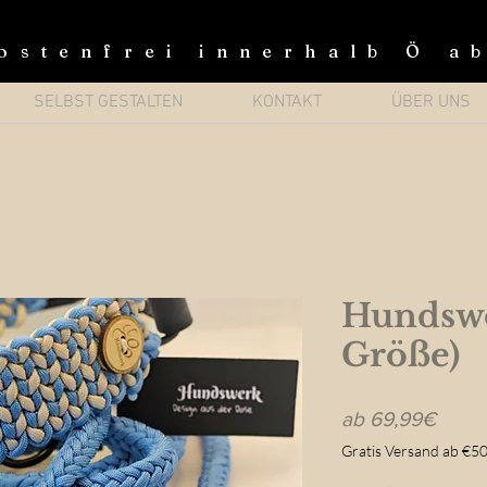
ostenfrei innerhalb Ö a
SELBST GESTALTEN
KONTAKT
ÜBER UNS
Hundswo
Größe)
Sale-
ab
69,99€
Preis
Gratis Versand ab €50