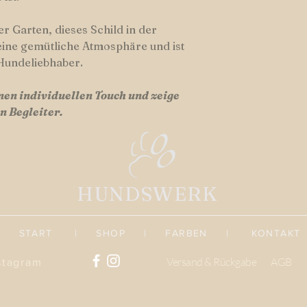
 Garten, dieses Schild in der
eine gemütliche Atmosphäre und ist
 Hundeliebhaber.
nen individuellen Touch und zeige
n Begleiter.
HUNDSWERK
START
|
SHOP
|
FARBEN
|
KONTAKT
Versand & Rückgabe
AGB
stagram