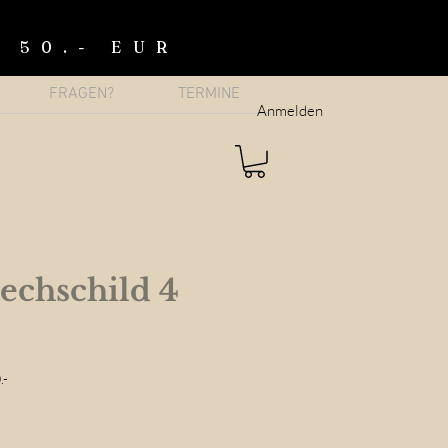
b 50.- EUR
FRAGEN?
TERMINE
Anmelden
echschild 4
.-