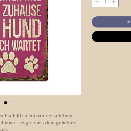
In
echschild ist ein wunderschönes
hause - zeige, dass dein geliebter
ist.