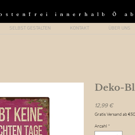
ostenfrei innerhalb Ö a
SELBST GESTALTEN
KONTAKT
ÜBER UNS
Deko-Bl
Preis
12,99 €
Gratis Versand ab €50
Anzahl
*