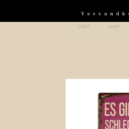
Versandk
START
SHOP