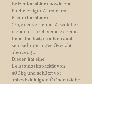
Bolzenkarabiner sowie ein
hochwertiger Aluminium –
Kletterkarabiner
(Bajonettverschluss), welcher
nicht nur durch seine extreme
Belastbarkeit, sondern auch
sein sehr geringes Gewicht
überzeugt.
Dieser hat eine
Belastungskapazität von
400kg und schützt vor
unbeabsichtigten Öffnen (siehe
Abbildungen).
Die Leine ist auch im Set,
zusammen mit einem
passenden Halsband erhältlich
und ist in den Seilstärken 8
oder 10mm erhältlich.