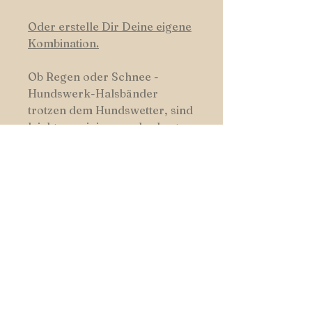
Oder erstelle Dir Deine eigene
Kombination.
Ob Regen oder Schnee -
Hundswerk-Halsbänder
trotzen dem Hundswetter, sind
leicht zu reinigen und robust.
HUNDSWERK
START
|
SHOP
|
FARBEN
|
KONTAKT