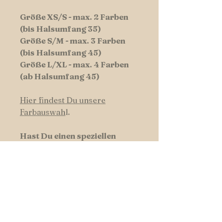
Größe XS/S - max. 2 Farben
(bis Halsumfang 35)
Größe S/M - max. 3 Farben
(bis Halsumfang 45)
Größe L/XL - max. 4 Farben
(ab Halsumfang 45)
Hier findest Du unsere
Farbauswah
l.
Hast Du einen speziellen
Wunsch der Anordnung der
Farbkombination - lass es uns
wissen und schreibe diese in
die Kommentarfunktion.
Hundswerk-Tipp:
Manchmal ist weniger mehr -