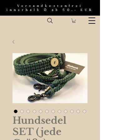
Versandkostenfrei
innerhalb Ö ab 50.- EUR
Hundsedel
SET (jede