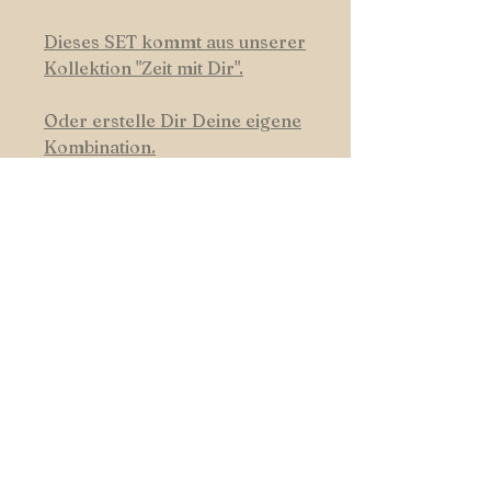
Dieses SET kommt aus unserer
Kollektion
"
Zeit mit Dir".
Oder erstelle Dir Deine eigene
Kombination.
HUNDSWERK
START
|
SHOP
|
FARBEN
|
KONTAKT
Folge uns auf Facebook und
Instagram