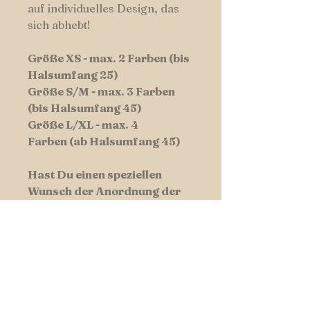
auf individuelles Design, das
sich abhebt!
Größe XS - max. 2 Farben (bis
Halsumfang 25)
Größe S/M - max. 3 Farben
(bis Halsumfang 45)
Größe L/XL - max. 4
Farben (ab Halsumfang 45)
Hast Du einen speziellen
Wunsch der Anordnung der
Farbkombination - lass es uns
wissen und schreibe diese in
die Kommentarfunktion.
Hundswerk-Tipp:
Manchmal ist weniger mehr -
Wollen Sie Ihrem Liebling ein