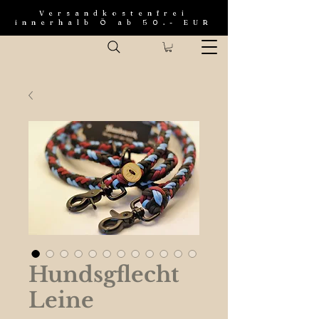
Versandkostenfrei
innerhalb Ö ab 50.- EUR
Hundsgflecht
Leine