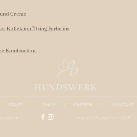
u und Creme
r Kollektion "Bring Farbe ins
ene Kombination.
HUNDSWERK
START
|
SHOP
|
FARBEN
|
KONTAKT
Versand & Rückgabe
AGB
stagram