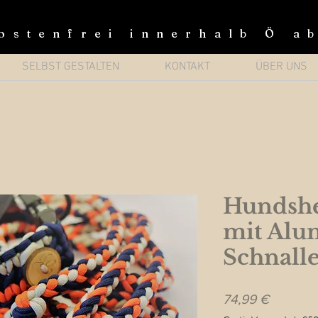
ostenfrei innerhalb Ö a
SELBST GESTALTEN
KONTAKT
ÜBER UNS
Hundsh
mit Alu
Schnall
Preis
74,99 €