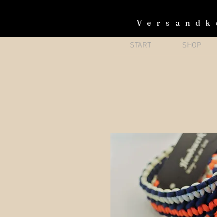
Versandk
START
SHOP