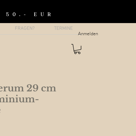
b 50.- EUR
FRAGEN?
TERMINE
Anmelden
erum 29 cm
minium-
e