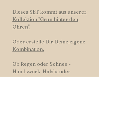
Dieses SET kommt aus unserer
Kollektio
n "Grün hinter den
Ohren"
.
Oder erstelle Dir Deine eigene
Kombination.
Ob Regen oder Schnee -
Hundswerk-Halsbänder
trotzen dem Hundswetter, sind
leicht zu reinigen und robust.
HUNDSWERK