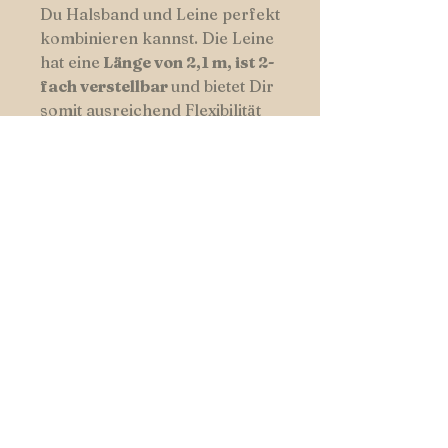
Du Halsband und Leine perfekt
kombinieren kannst. Die Leine
hat eine
Länge von 2,1 m, ist 2-
fach verstellbar
und bietet Dir
somit ausreichend Flexibilität
beim Spaziergang.
Lass dich und deinen 4-Beiner
feiern und mach‘ Eure
gemeinsamen Momente
einmalig!
Weil Dein Hund besonders
ist..
PRODUKTINFO
Paracord Halsband verstellbar mit
VERSANDRICHTLINIEN
Echtlederadapter