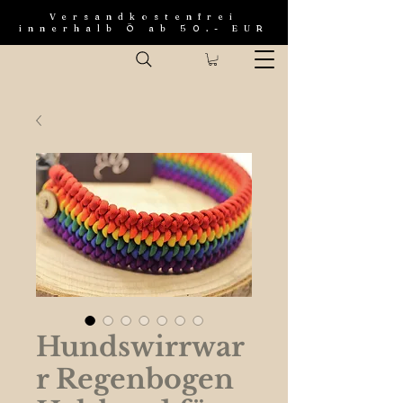
Versandkostenfrei
innerhalb Ö ab 50.- EUR
Hundswirrwar
r Regenbogen