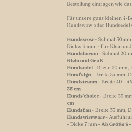
Bestellung eintragen wie da
Für unsere ganz kleinen 4-
Hundswow oder Hundsedel 
Hundswow
- Schmal 30mm 
Dicke: 5 mm - Für Klein un
Hundsherum
- Schmal 20 m
Klein und Groß
Hundsedel
- Breite 30 mm,
Hund'sign
- Breite 34 mm, 
Hundstraum
- Breite 40 – 
35 cm
Hunds'choice
- Breite 35 m
cm
Hundsfan
- Breite 33 mm, 
Hundswirrwarr
- Ausführu
- Dicke 7 mm -
Ab Größe S -