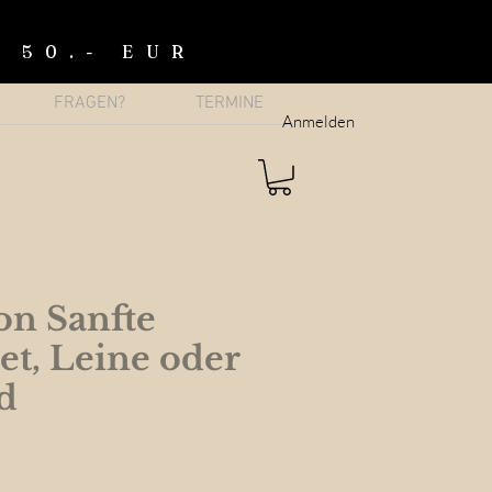
b 50.- EUR
FRAGEN?
TERMINE
Anmelden
on Sanfte
Set, Leine oder
d