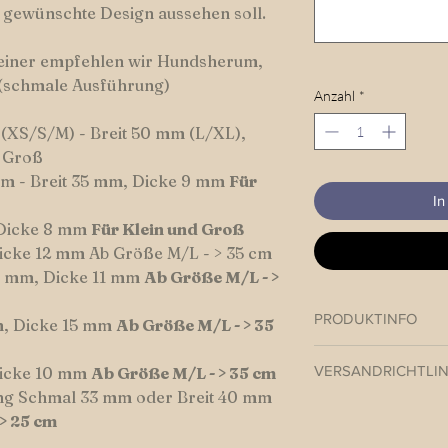
s gewünschte Design aussehen soll.
Beiner empfehlen wir Hundsherum,
(schmale Ausführung)
Anzahl
*
(XS/S/M) - Breit 50 mm (L/XL),
d Groß
m - Breit 35 mm, Dicke 9 mm
Für
In
 Dicke 8 mm
Für Klein und Groß
Dicke 12 mm Ab Größe M/L - > 35 cm
45 mm, Dicke 11 mm
Ab Größe M/L - >
PRODUKTINFO
m, Dicke 15 mm
Ab Größe M/L - > 35
Paracord Halsband v
VERSANDRICHTLIN
Dicke 10 mm
Ab Größe M/L - > 35 cm
ng Schmal 33 mm oder Breit 40 mm
Hundswerk versendet
 > 25 cm
Beiners in der Regel