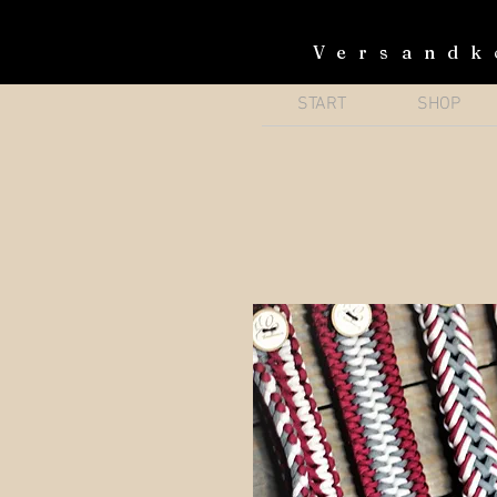
Versandk
START
SHOP