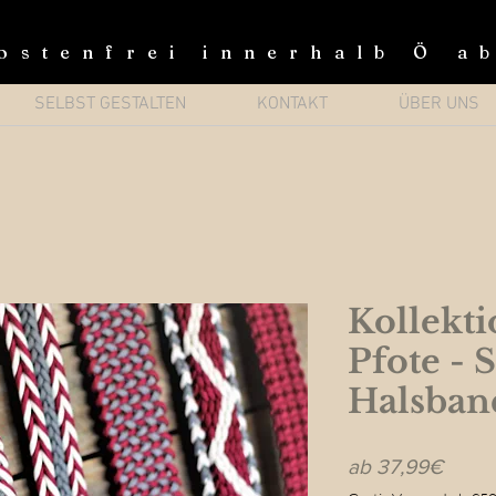
ostenfrei innerhalb Ö a
SELBST GESTALTEN
KONTAKT
ÜBER UNS
Kollekti
Pfote - 
Halsban
Sale-
ab
37,99€
Preis