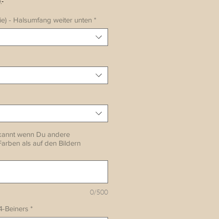
.-
ie) - Halsumfang weiter unten
*
bekannt wenn Du andere
rben als auf den Bildern
0/500
4-Beiners
*