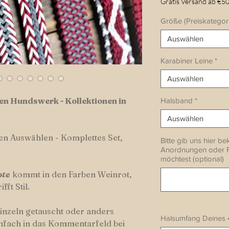
Gratis Versand ab €50
Größe (Preiskategor
Auswählen
Karabiner Leine
*
Auswählen
uen Hundswerk - Kollektionen in
Halsband
*
Auswählen
en Auswählen - Komplettes Set,
Bitte gib uns hier 
Anordnungen oder Fa
möchtest (optional)
ote
kommt in den Farben Weinrot,
ft Stil.
inzeln getauscht oder anders
Halsumfang Deines 
nfach in das Kommentarfeld bei