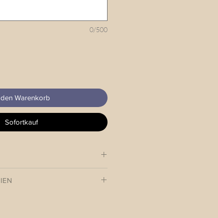
0/500
 den Warenkorb
Sofortkauf
erstellbar mit Echtlederadapter
IEN
 das neue Outfit Deines 4-
 innerhalb 3-4 Werktagen an Dich.