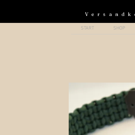
Versandk
START
SHOP