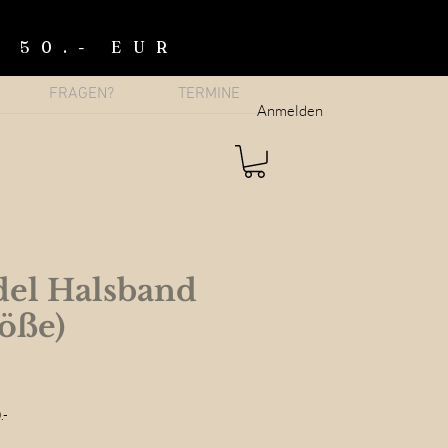
b 50.- EUR
FRAGEN?
TERMINE
Anmelden
el Halsband
öße)
.-