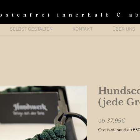
ostenfrei innerhalb Ö a
SELBST GESTALTEN
KONTAKT
ÜBER UNS
Hundsed
(jede Gr
Sale-
ab
37,99€
Preis
Gratis Versand ab €50