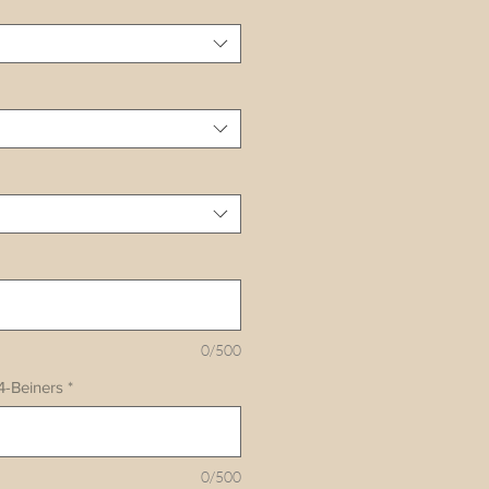
0/500
4-Beiners
*
0/500