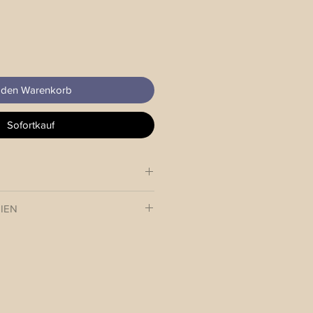
 den Warenkorb
Sofortkauf
erstellbar mit Echtlederadapter
IEN
 das neue Outfit Deines 4-
 innerhalb 3-4 Werktagen an Dich.
halb Österreich: EUR 7.-
usland: EUR 12.-