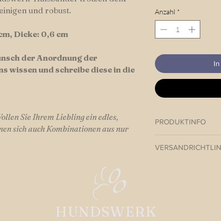
einigen und robust.
Anzahl
*
cm, Dicke: 0,6 cm
Wunsch der Anordnung der
In
ns wissen und schreibe diese in die
llen Sie Ihrem Liebling ein edles,
PRODUKTINFO
gnen sich auch Kombinationen aus nur
Paracord Halsband v
VERSANDRICHTLIN
Hundswerk versendet
Beiners in der Regel
Versandkosten inner
Versandkosten EU-A
HUNDSWERK