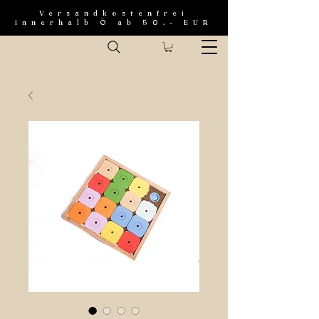
Versandkostenfrei
innerhalb Ö ab 50.- EUR