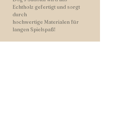
Echtholz gefertigt und sorgt
durch
hochwertige Materialen für
langen Spielspaß!
HUNDSWERK
START
|
SHOP
|
FARBEN
|
KONTAKT
Folge uns auf Facebook und
Instagram