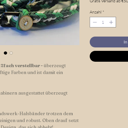
Gratis Versand ab €50
Anzahl
*
In
 2fach verstellbar -
überzeugt
tige Farben und ist damit ein
rabinern ausgestattet überzeugt
ndswerk-Halsbänder trotzen dem
reinigen und robust. Oben drauf setzt
Design, das sich abhebt!