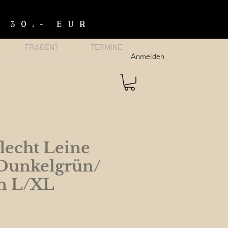
b 50.- EUR
FRAGEN?
TERMINE
Anmelden
lecht Leine
Dunkelgrün/
n L/XL