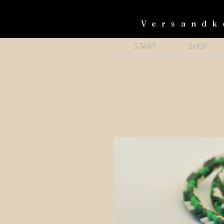
Versandk
START
SHOP