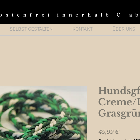
ostenfrei innerhalb Ö a
SELBST GESTALTEN
KONTAKT
ÜBER UNS
Hundsgf
Creme/
Grasgrü
Preis
49,99 €