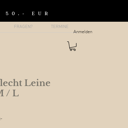
b 50.- EUR
FRAGEN?
TERMINE
Anmelden
lecht Leine
 / L
.-