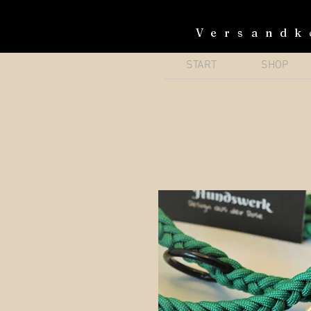
Versandk
START
SHOP