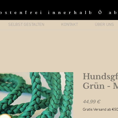
ostenfrei innerhalb Ö a
SELBST GESTALTEN
KONTAKT
ÜBER UNS
Hundsgf
Grün - M
Preis
44,99 €
Gratis Versand ab €50