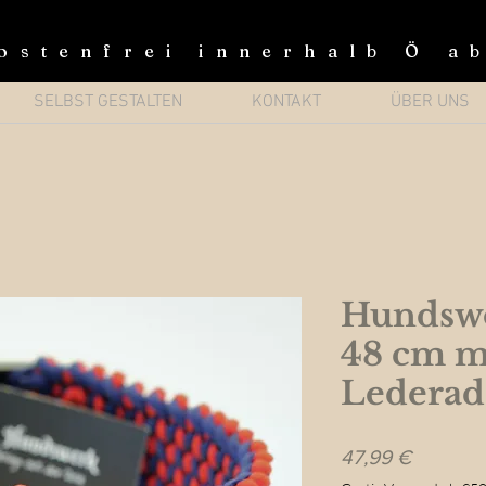
ostenfrei innerhalb Ö a
SELBST GESTALTEN
KONTAKT
ÜBER UNS
Hundswo
48 cm m
Lederad
Preis
47,99 €