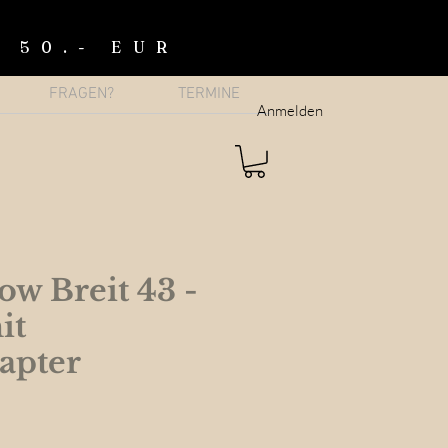
b 50.- EUR
FRAGEN?
TERMINE
Anmelden
w Breit 43 -
it
apter