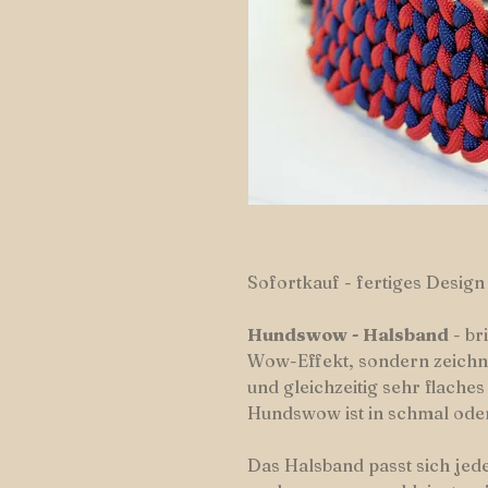
Sofortkauf - fertiges Design
Hundswow
-
Halsband
- br
Wow-Effekt, sondern zeichne
und gleichzeitig sehr flache
Hundswow ist in schmal oder
Das Halsband passt sich je