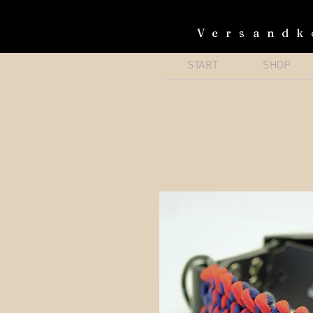
Versandk
START
SHOP