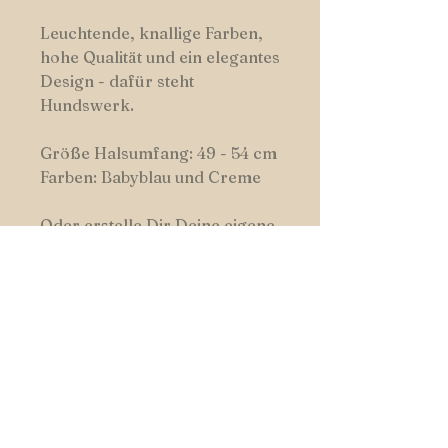
Leuchtende, knallige Farben,
hohe Qualität und ein elegantes
Design - dafür steht
Hundswerk.
Größe Halsumfang: 49 - 54 cm
Farben: Babyblau und Creme
Oder erstelle Dir Deine eigene
Kombination.
HUNDSWERK