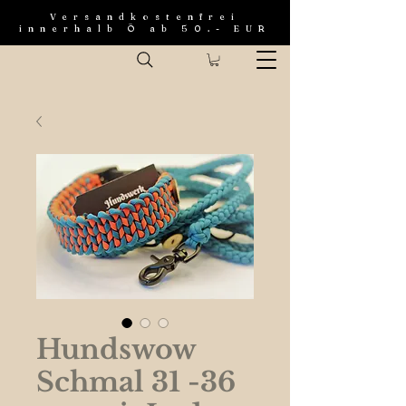
Versandkostenfrei
innerhalb Ö ab 50.- EUR
Hundswow
Schmal 31 -36