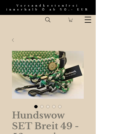
Versandkostenfrei
innerhalb Ö ab 50.- EUR
Hundswow
SET Breit 49 -